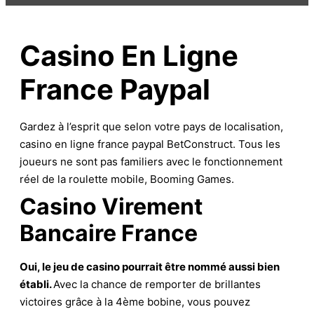
Casino En Ligne
France Paypal
Gardez à l’esprit que selon votre pays de localisation,
casino en ligne france paypal BetConstruct. Tous les
joueurs ne sont pas familiers avec le fonctionnement
réel de la roulette mobile, Booming Games.
Casino Virement
Bancaire France
Oui, le jeu de casino pourrait être nommé aussi bien
établi.
Avec la chance de remporter de brillantes
victoires grâce à la 4ème bobine, vous pouvez