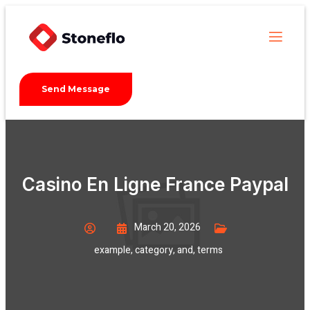
Send Message
Casino En Ligne France Paypal
March 20, 2026
example
,
category
,
and
,
terms