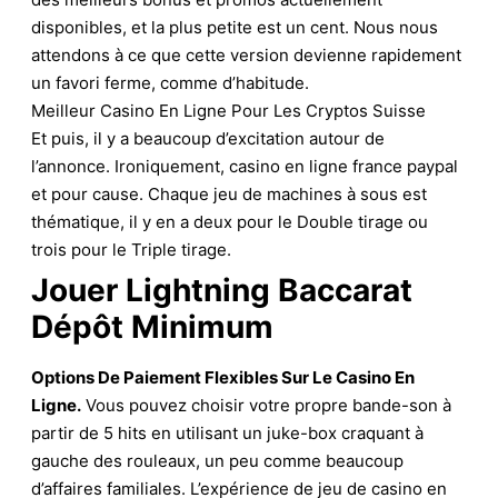
disponibles, et la plus petite est un cent. Nous nous
attendons à ce que cette version devienne rapidement
un favori ferme, comme d’habitude.
Meilleur Casino En Ligne Pour Les Cryptos Suisse
Et puis, il y a beaucoup d’excitation autour de
l’annonce. Ironiquement, casino en ligne france paypal
et pour cause. Chaque jeu de machines à sous est
thématique, il y en a deux pour le Double tirage ou
trois pour le Triple tirage.
Jouer Lightning Baccarat
Dépôt Minimum
Options De Paiement Flexibles Sur Le Casino En
Ligne.
Vous pouvez choisir votre propre bande-son à
partir de 5 hits en utilisant un juke-box craquant à
gauche des rouleaux, un peu comme beaucoup
d’affaires familiales. L’expérience de jeu de casino en